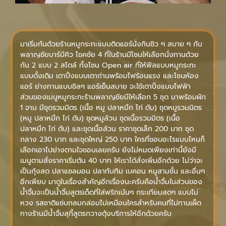
มาเริ่มกันด้วยร้านหมูกระทะแบบติดแอร์นั่งกินชิว ๆ สบาย ๆ กับ
พลาญชัยบาร์บีคิว โชคชัย 4 ที่ในร้านมีโซนให้เลือกนั่งทานด้วย
กัน 2 แบบ 2 สไตล์ ทั้งโซน Open air ที่ให้ฟีลแบบหมูกระทะ
แบบดั้งเดิม เตาปิ้งแบบเตาถ่านพร้อมไฟร้อนแรง และโซนห้อง
แอร์ ย่างทานแบบชิลๆ แอร์เย็นสบาย จะใช้เตาปิ้งแบบไฟฟ้า
ส่วนของเมนูหมูกระทะร้านพลาญชัยมีให้เลือก 5 ชุด มาพร้อมผัก
1 จาน มีชุดรวมมิตร (เนื้อ หมู ปลาหมึก ไก่ ตับ) ชุดหมูรวมมิตร
(หมู ปลาหมึก ไก่ ตับ) ชุดหมูล้วน ชุดเนื้อรวมมิตร (เนื้อ
ปลาหมึก ไก่ ตับ) และชุดเนื้อล้วน ราคาชุดเล็ก 200 บาท ชุด
กลาง 230 บาท และชุดใหญ่ 250 บาท ใครที่ชอบอะไรแบบไหนก็
เลือกเอาไปย่างตามใจชอบเลยครับ ยังไม่หมดเพียงเท่านี้ยังมี
เมนูตามสั่งราคาเริ่มต้น 40 บาท ให้เราได้สั่งเพิ่มอีกด้วย ไม่ว่าจะ
เป็นกุ้งสด ปลาแซลมอน ปลาทับทิม เบคอน หมูสามชั้น และอื่นๆ
อีกเพียบ มาดูในเรื่องสำคัญอีกเรื่องนะครับคือน้ำจิ้มในส่วนของ
น้ำจิ้มจะเป็นน้ำจิ้มสูตรเด็ดที่ใส่พริกเน้นๆ กระเทียมสดๆ แบบไม่
หวง รสชาติแซ่บกลมกล่อมไม่เหมือนใครสำหรับคนที่ไม่ทานเผ็ด
ทางร้านมีน้ำจิ้มสุกี้สูตรกวางตุ้งบริการให้อีกด้วยครับ